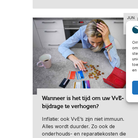
JUN
26
2023
Om 
om 
st
uni
toe
en
Wanneer is het tijd om uw VvE-
bijdrage te verhogen?
Inflatie: ook VvE’s zijn niet immuun.
Alles wordt duurder. Zo ook de
onderhouds- en reparatiekosten die