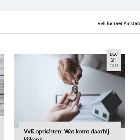
VvE Beheer Amste
DEC
21
2023
VvE oprichten: Wat komt daarbij
kijken?