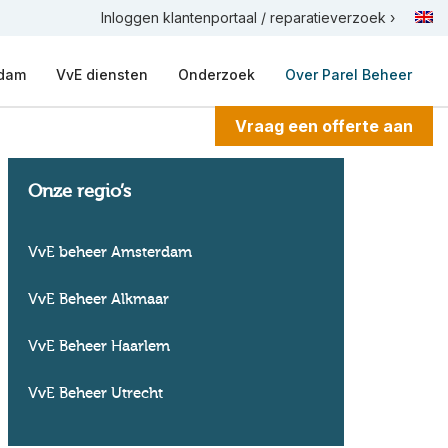
Inloggen klantenportaal / reparatieverzoek ›
rdam
VvE diensten
Onderzoek
Over Parel Beheer
Vraag een offerte aan
Onze regio’s
VvE beheer Amsterdam
VvE Beheer Alkmaar
VvE Beheer Haarlem
VvE Beheer Utrecht