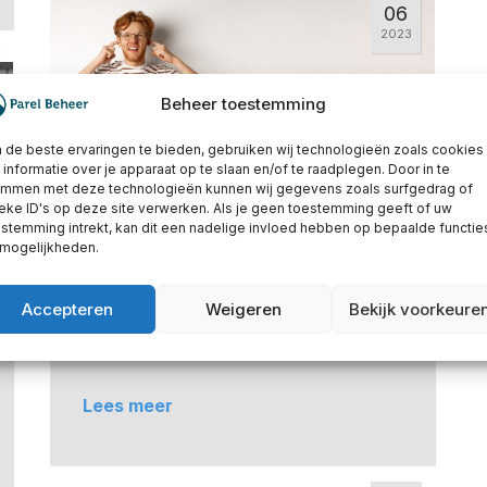
06
2023
Beheer toestemming
de beste ervaringen te bieden, gebruiken wij technologieën zoals cookies
informatie over je apparaat op te slaan en/of te raadplegen. Door in te
emmen met deze technologieën kunnen wij gegevens zoals surfgedrag of
Geluidsoverlast? Zo lost u dat op
eke ID's op deze site verwerken. Als je geen toestemming geeft of uw
met uw VvE
stemming intrekt, kan dit een nadelige invloed hebben op bepaalde functie
 mogelijkheden.
Geluidsoverlast: één van de grootste
ergernissen van bewoners.
Accepteren
Weigeren
Bekijk voorkeure
Leefgeluiden van uw buren horen
erbij, maar als u langdurig te maken…
Lees meer