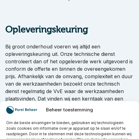
Opleveringskeuring
Bij groot onderhoud voeren wij altijd een
opleveringskeuring uit. Onze technische dienst
controleert dan of het opgeleverde werk uitgevoerd is
conform de offerte en binnen de overeengekomen
prijs. Afhankelijk van de omvang, complexiteit en duur
van de werkzaamheden bezoekt onze technisch
dienst regelmatig de VvE waar de werkzaamheden
plaatsvinden. Dat vinden wij een kerntaak van een
VvE beheerder in
Amsterdam
,
Alkmaar
,
Haarlem
en
Beheer toestemming
Utrecht
. Uiteraard voeren wij deze werkzaamheden
ook uit in andere steden. Indien noodzakelijk
Om de beste ervaringen te bieden, gebruiken wij technologieën
schakelen wij externe deskundigheid in. Bijvoorbeeld
zoals cookies om informatie over je apparaat op te slaan en/of te
raadplegen. Door in te stemmen met deze technologieën kunnen wij
een bouwkundige, verfspecialist of constructeur.