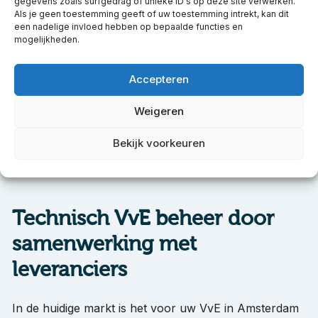
gegevens zoals surfgedrag of unieke ID's op deze site verwerken.
Goed en kwalitatief onderhoud is immers van groot
Als je geen toestemming geeft of uw toestemming intrekt, kan dit
belang voor het behoud van het appartement.
een nadelige invloed hebben op bepaalde functies en
mogelijkheden.
Indien schilderswerkzaamheden gedaan zijn op basis
van een Sikkens Verfadvies doen zij vaak zelf de
Accepteren
opleveringskeuring. Het voordeel daarvan is dat
Weigeren
Sikkens dan ook 5 jaar garantie geeft op het
schilderwerk. Controle van de werkzaamheden komt
Bekijk voorkeuren
de kwaliteit van de werkzaamheden ten goede.
Technisch VvE beheer door
samenwerking met
leveranciers
In de huidige markt is het voor uw VvE in Amsterdam