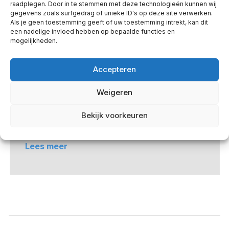
raadplegen. Door in te stemmen met deze technologieën kunnen wij
gegevens zoals surfgedrag of unieke ID's op deze site verwerken.
Als je geen toestemming geeft of uw toestemming intrekt, kan dit
een nadelige invloed hebben op bepaalde functies en
Meneer A mag dakterras niet meer
mogelijkheden.
gebruiken, VvE trekt aan het langste eind.
Accepteren
By
Jip Niezing
Meneer A heeft een appartement gekocht
Weigeren
met bij behorend een gebruiksrecht voor het
Bekijk voorkeuren
dakterras. Hij moet kort na de aankoop…
Lees meer