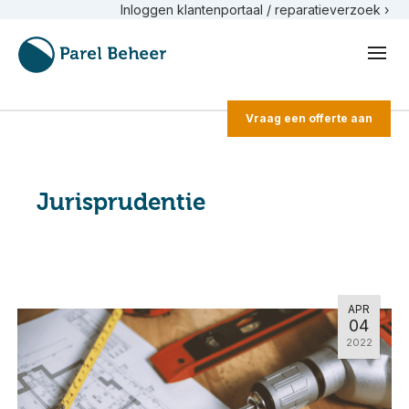
Inloggen klantenportaal / reparatieverzoek ›
Vraag een offerte aan
Jurisprudentie
APR
04
2022