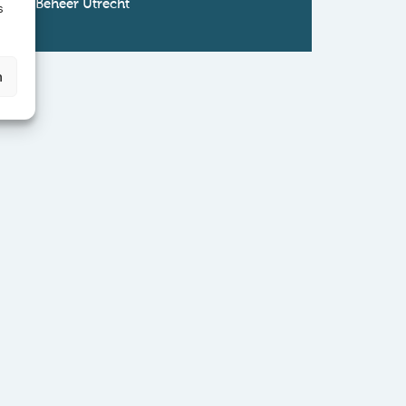
VvE Beheer Utrecht
s
n