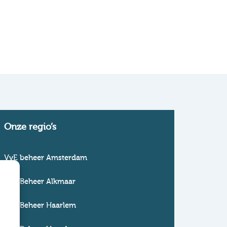
Onze regio’s
VvE beheer Amsterdam
VvE Beheer Alkmaar
VvE Beheer Haarlem