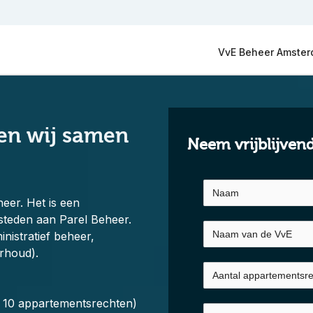
VvE Beheer Amste
en wij samen
Neem vrijblijven
heer.
Het is een
esteden aan Parel Beheer.
nistratief beheer,
rhoud).
t 10 appartementsrechten)