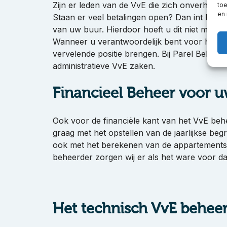
Zijn er leden van de VvE die zich onverhoop
toe
en
Staan er veel betalingen open? Dan int Parel
van uw buur. Hierdoor hoeft u dit niet meer z
Wanneer u verantwoordelijk bent voor het Vv
vervelende positie brengen. Bij Parel Beheer 
administratieve VvE zaken.
Financieel Beheer voor 
Ook voor de financiële kant van het VvE behe
graag met het opstellen van de jaarlijkse beg
ook met het berekenen van de appartementsre
beheerder zorgen wij er als het ware voor dat
Het technisch VvE behee