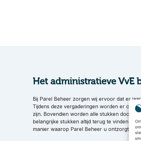
Het administratieve VvE 
Bij Parel Beheer zorgen wij ervoor dat er jaar
Tijdens deze vergaderingen worden er ook not
zijn. Bovendien worden alle stukken door Pa
belangrijke stukken altijd terug te vinden indi
Om 
om 
manier waarop Parel Beheer u ontzorgt op he
st
uni