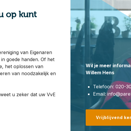
u op kunt
ereniging van Eigenaren
 in goede handen. Of het
Wil je meer informa
ie, het oplossen van
Willem Hens
oeren van noodzakelijk en
Telefoon: 020-3
Email: info@pare
weet u zeker dat uw VvE
Vrijblijvend k