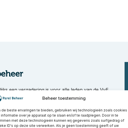
beheer
lijks een vergadering is voor alle leden van de VvE.
ulen gemaakt zodat alle besluiten terug te lezen
Beheer toestemming
rel Beheer met zorg gearchiveerd. Hierdoor zijn deze
en dit nodig wordt geacht. Dit is echter niet de enige
de beste ervaringen te bieden, gebruiken wij technologieën zoals cookies
informatie over je apparaat op te slaan en/of te raadplegen. Door in te
t gebied van het administratieve VvE beheer.
emmen met deze technologieën kunnen wij gegevens zoals surfgedrag of
eke ID's op deze site verwerken. Als je geen toestemming geeft of uw