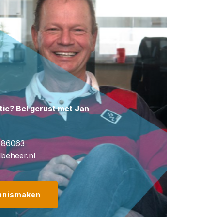
tie? Bel gerust met Jan
086063
lbeheer.nl
ennismaken