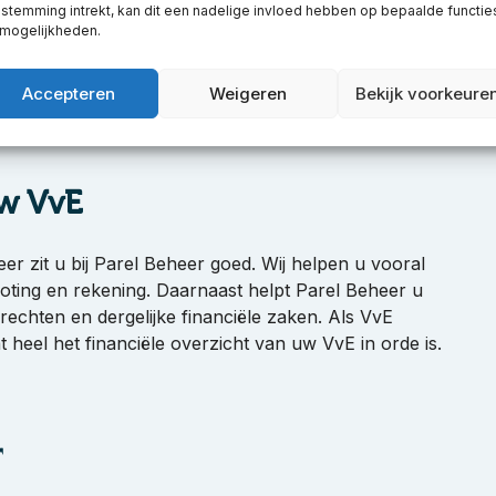
t toch niet houden aan de afgesproken betaaldata?
stemming intrekt, kan dit een nadelige invloed hebben op bepaalde functie
 mogelijkheden.
 Beheer de uitblijvende betalingen en/of achterstand
elf te doen. U blijft immers buren van elkaar.
E beheer en dit zelf moet doen, kan dat u in een
Accepteren
Weigeren
Bekijk voorkeure
bent u aan het juiste adres voor al uw
uw VvE
er zit u bij Parel Beheer goed. Wij helpen u vooral
roting en rekening. Daarnaast helpt Parel Beheer u
chten en dergelijke financiële zaken. Als VvE
 heel het financiële overzicht van uw VvE in orde is.
r