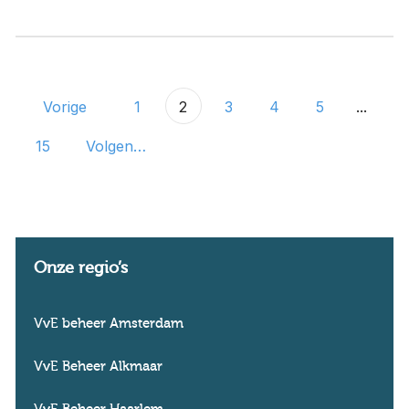
Vorige
1
2
3
4
5
...
15
Volgende
Onze regio’s
VvE beheer Amsterdam
VvE Beheer Alkmaar