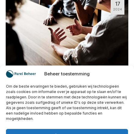
17
2024
Beheer toestemming
Burenruzie: Hoe gaat u hiermee om?
Om de beste ervaringen te bieden, gebruiken wij technologieën
zoals cookies om informatie over je apparaat op te slaan en/of te
Hoe lost u burenruzies op en hoe voorkomt
raadplegen. Door in te stemmen met deze technologieën kunnen wij
gegevens zoals surfgedrag of unieke ID's op deze site verwerken.
u ze binnen uw VvE? Lees hier hoe u
Als je geen toestemming geeft of uw toestemming intrekt, kan dit
effectief kunt omgaan met deze situaties en
een nadelige invloed hebben op bepaalde functies en
wat uw VvE kan doen.
mogelijkheden.