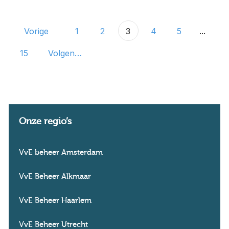
Vorige
1
2
3
4
5
...
15
Volgende
Onze regio’s
VvE beheer Amsterdam
VvE Beheer Alkmaar
VvE Beheer Haarlem
VvE Beheer Utrecht