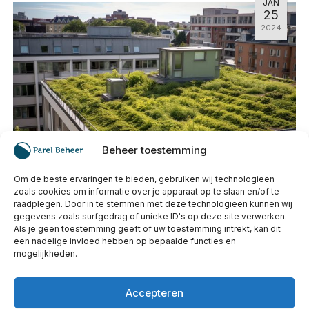
JAN
25
2024
Beheer toestemming
Om de beste ervaringen te bieden, gebruiken wij technologieën
zoals cookies om informatie over je apparaat op te slaan en/of te
Energiekosten besparen en
raadplegen. Door in te stemmen met deze technologieën kunnen wij
verduurzamen? Leg een groen dak aan!
gegevens zoals surfgedrag of unieke ID's op deze site verwerken.
Als je geen toestemming geeft of uw toestemming intrekt, kan dit
een nadelige invloed hebben op bepaalde functies en
Ontdek de voordelen van groene daken voor
mogelijkheden.
zowel warmte- als koude-isolatie. Leer over
de kosten, duurzaamheid en
Accepteren
subsidiemogelijkheden.