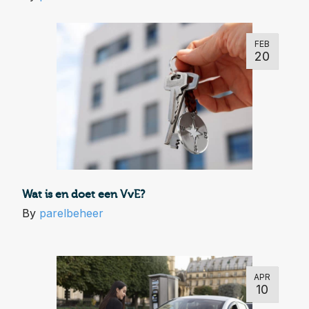
FEB
20
Wat is en doet een VvE?
By
parelbeheer
APR
10