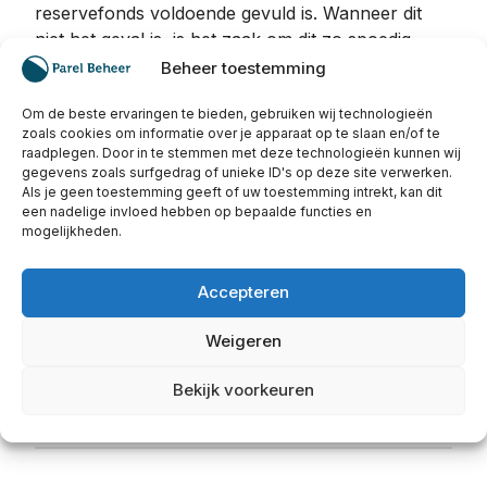
reservefonds voldoende gevuld is. Wanneer dit
niet het geval is, is het zaak om dit zo spoedig
mogelijk te agenderen. Tijdens de vergadering kan
Beheer toestemming
besloten worden om de maandelijkse bijdrage te
Om de beste ervaringen te bieden, gebruiken wij technologieën
verhogen op basis van de MJOP of de
zoals cookies om informatie over je apparaat op te slaan en/of te
herbouwwaarde. Wellicht een impopulaire
raadplegen. Door in te stemmen met deze technologieën kunnen wij
maatregel, maar zeker te verkiezen boven het
gegevens zoals surfgedrag of unieke ID's op deze site verwerken.
Als je geen toestemming geeft of uw toestemming intrekt, kan dit
bovenstaande scenario!
een nadelige invloed hebben op bepaalde functies en
mogelijkheden.
Verkeert uw VvE in financieel zwaar weer?
Behoefte aan professioneel beheer van uw VvE?
Accepteren
Liever eerst in overleg met een expert? Een
VvE
beheerder
kan een uitkomst zijn. Neem direct
Weigeren
contact
op.
Bekijk voorkeuren