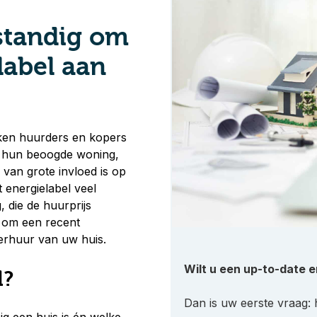
standig om
label aan
jken huurders en kopers
an hun beoogde woning,
 van grote invloed is op
 energielabel veel
 die de huurprijs
t om een recent
verhuur van uw huis.
Wilt u een up-to-date 
l?
Dan is uw eerste vraag: 