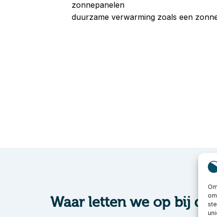
zonnepanelen
duurzame verwarming zoals een zonn
Om 
om 
Waar letten we op bij de
st
uni