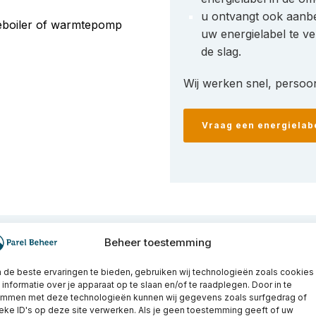
u ontvangt ook aanb
eboiler of warmtepomp
uw energielabel te ve
de slag.
Wij werken snel, persoon
Vraag een energielab
Beheer toestemming
de beste ervaringen te bieden, gebruiken wij technologieën zoals cookies
informatie over je apparaat op te slaan en/of te raadplegen. Door in te
 inspectie van de woning?
emmen met deze technologieën kunnen wij gegevens zoals surfgedrag of
eke ID's op deze site verwerken. Als je geen toestemming geeft of uw