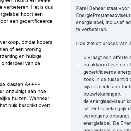
ig een huis is én welke
 verbeteren. Het is dus
Parel Beheer staat voor 
ergielabel hoort een
EnergiePrestatieadviseu
door een gecertificeerde
energielabel, inclusief
te verbeteren.
of verkoop, omdat kopers
Hoe ziet dit proces van A
zien of een woning
urzaming en huidige
u vraagt een offerte 
er onderdeel van de
na akkoord van de of
gecertificeerde energ
zoek in de tussentijd
t de klassen A++++
bijvoorbeeld aan fac
eer onzuinig) aan hoe
bouwtekeningen.
gelijke huizen. Wanneer
de energieadviseur k
het huis beschikt over:
uit. Het is belangrijk
vervolgens ontvangt 
energielabel. De Ener
energielabel in de off