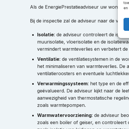
toe
Als de EnergiePrestatieadviseur uw woning me
en
Bij de inspectie zal de adviseur naar de volge
Isolatie
: de adviseur controleert de isolati
muurisolatie, vloerisolatie en de isolatie
vermindert warmteverlies en verbetert de e
Ventilatie
: de ventilatiesystemen in de wo
het minimaliseren van warmteverlies. De ad
ventilatieroosters en eventuele luchtlekke
Verwarmingssysteem
: het type en de e
geëvalueerd. De adviseur kijkt naar de lee
aanwezigheid van thermostatische regelin
zoals warmtepompen.
Warmwatervoorziening
: de adviseur be
zoals een boiler of geiser, en controleer