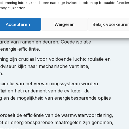
stemming intrekt, kan dit een nadelige invloed hebben op bepaalde functie
et, let hij op meer zaken dan u denkt.
 mogelijkheden.
nde aspecten kijken:
Accepteren
Weigeren
Bekijk voorkeure
e van de woning, inclusief de dakisolatie,
waarde van ramen en deuren. Goede isolatie
nergie-efficiëntie.
ning zijn cruciaal voor voldoende luchtcirculatie en
viseur kijkt naar mechanische ventilatie,
n.
fficiëntie van het verwarmingssysteem worden
ftijd en het rendement van de cv-ketel, de
g en de mogelijkheid van energiebesparende opties
oordeelt de efficiëntie van de warmwatervoorziening,
t of er energiebesparende maatregelen zijn genomen,