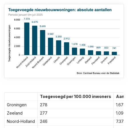
Toegevoegd per 100.000 inwoners
Aant
Groningen
278
1.678
Zeeland
277
1.090
Noord-Holland
246
7.374