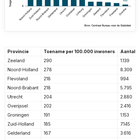
Provincie
Toename per 100.000 inwoners
Aantal 
Zeeland
290
1.139
Noord-Holland
278
8.309
Flevoland
218
994
Noord-Brabant
218
5.795
Utrecht
204
2.880
Overijssel
202
2.416
Groningen
191
1.153
Zuid-Holland
185
7.145
Gelderland
167
3.616