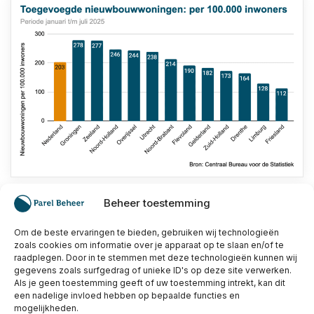
Beheer toestemming
Er kwamen in 2025 tot en met juli gemiddeld 203
Om de beste ervaringen te bieden, gebruiken wij technologieën
nieuwbouwwoningen per 100.000 inwoners bij. Dit
zoals cookies om informatie over je apparaat op te slaan en/of te
aantal loopt tussen de verschillende provincies echter
raadplegen. Door in te stemmen met deze technologieën kunnen wij
behoorlijk uiteen.
gegevens zoals surfgedrag of unieke ID's op deze site verwerken.
Als je geen toestemming geeft of uw toestemming intrekt, kan dit
een nadelige invloed hebben op bepaalde functies en
Zo ligt het aantal toegevoegde nieuwbouwwoningen in
mogelijkheden.