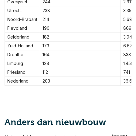
Overijssel
244
2.912
Utrecht
238
3.350
Noord-Brabant
214
5.699
Flevoland
190
869
Gelderland
182
3.942
Zuid-Holland
173
6.675
Drenthe
164
833
Limburg
128
1.458
Friesland
112
741
Nederland
203
36.621
Anders dan nieuwbouw