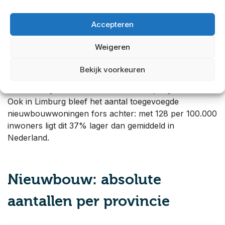
Groningen met 278 per 100.000 inwoners 37% hoger
dan gemiddeld. Ook in Zeeland ligt het aantal
Accepteren
toegevoegde nieuwbouwwoningen met 277 per
100.000 inwoners 36% hoger dan gemiddeld.
Weigeren
In Friesland is het aantal toegevoegde
Bekijk voorkeuren
nieuwbouwwoningen het laagst: met 112 per 100.000
inwoners ligt dit 45% onder het landelijke gemiddelde.
Ook in Limburg bleef het aantal toegevoegde
nieuwbouwwoningen fors achter: met 128 per 100.000
inwoners ligt dit 37% lager dan gemiddeld in
Nederland.
Nieuwbouw: absolute
aantallen per provincie